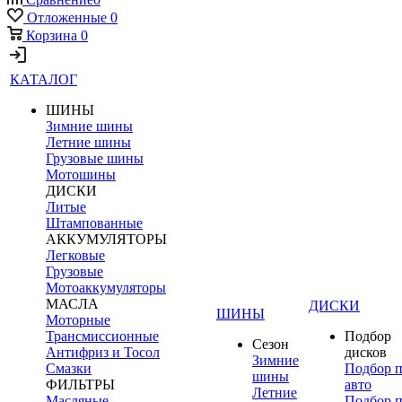
Отложенные
0
Корзина
0
КАТАЛОГ
ШИНЫ
Зимние шины
Летние шины
Грузовые шины
Мотошины
ДИСКИ
Литые
Штампованные
АККУМУЛЯТОРЫ
Легковые
Грузовые
Мотоаккумуляторы
МАСЛА
ДИСКИ
ШИНЫ
Моторные
Трансмиссионные
Подбор
Сезон
Антифриз и Тосол
дисков
Зимние
Смазки
Подбор 
шины
ФИЛЬТРЫ
авто
Летние
Масляные
Подбор 