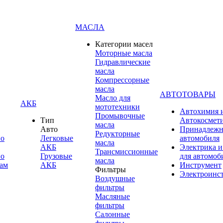
МАСЛА
Категории масел
Моторные масла
Гидравлические
масла
Компрессорные
масла
АВТОТОВАРЫ
Масло для
АКБ
мототехники
Автохимия 
Промывочные
Тип
Автокосмет
масла
Авто
Принадлежн
Редукторные
по
Легковые
автомобиля
масла
АКБ
Электрика и
Трансмиссионные
по
Грузовые
для автомоб
масла
ам
АКБ
Инструмент
Фильтры
Электроинс
Воздушные
фильтры
Масляные
фильтры
Салонные