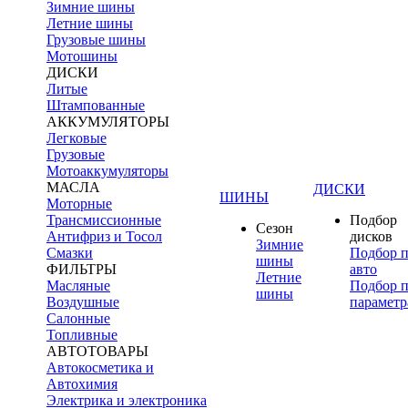
Зимние шины
Летние шины
Грузовые шины
Мотошины
ДИСКИ
Литые
Штампованные
АККУМУЛЯТОРЫ
Легковые
Грузовые
Мотоаккумуляторы
МАСЛА
ДИСКИ
ШИНЫ
Моторные
Трансмиссионные
Подбор
Сезон
Антифриз и Тосол
дисков
Зимние
Смазки
Подбор 
шины
ФИЛЬТРЫ
авто
Летние
Масляные
Подбор 
шины
Воздушные
параметр
Салонные
Топливные
АВТОТОВАРЫ
Автокосметика и
Автохимия
Электрика и электроника