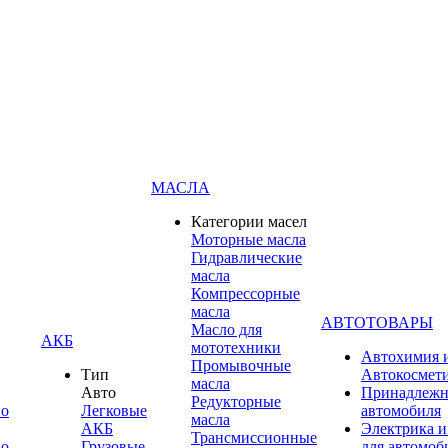
МАСЛА
Категории масел
Моторные масла
Гидравлические
масла
Компрессорные
масла
АВТОТОВАРЫ
Масло для
АКБ
мототехники
Автохимия 
Промывочные
Тип
Автокосмет
масла
Авто
Принадлежн
Редукторные
по
Легковые
автомобиля
масла
АКБ
Электрика и
Трансмиссионные
по
Грузовые
для автомоб