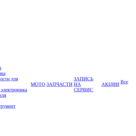
и
ика
ости для
ЗАПИСЬ
Все
МОТО
ЗАПЧАСТИ
НА
АКЦИИ
 электроника
СЕРВИС
иля
трумент