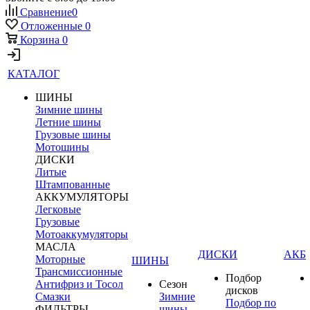
Сравнение
0
Отложенные
0
Корзина
0
КАТАЛОГ
ШИНЫ
Зимние шины
Летние шины
Грузовые шины
Мотошины
ДИСКИ
Литые
Штампованные
АККУМУЛЯТОРЫ
Легковые
Грузовые
Мотоаккумуляторы
МАСЛА
ДИСКИ
АКБ
Моторные
ШИНЫ
Трансмиссионные
Подбор
Антифриз и Тосол
Сезон
дисков
Смазки
Зимние
Подбор по
ФИЛЬТРЫ
шины