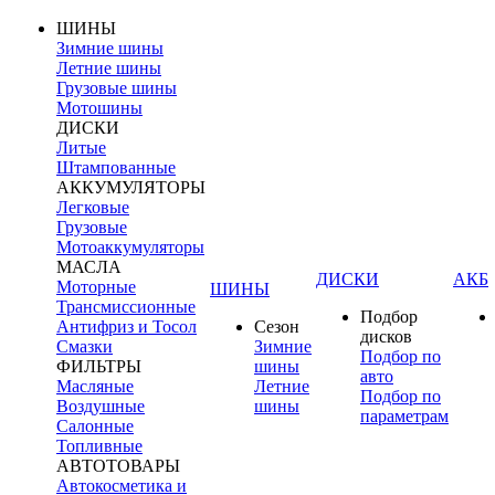
ШИНЫ
Зимние шины
Летние шины
Грузовые шины
Мотошины
ДИСКИ
Литые
Штампованные
АККУМУЛЯТОРЫ
Легковые
Грузовые
Мотоаккумуляторы
МАСЛА
ДИСКИ
АКБ
Моторные
ШИНЫ
Трансмиссионные
Подбор
Антифриз и Тосол
Сезон
дисков
Смазки
Зимние
Подбор по
ФИЛЬТРЫ
шины
авто
Масляные
Летние
Подбор по
Воздушные
шины
параметрам
Салонные
Топливные
АВТОТОВАРЫ
Автокосметика и