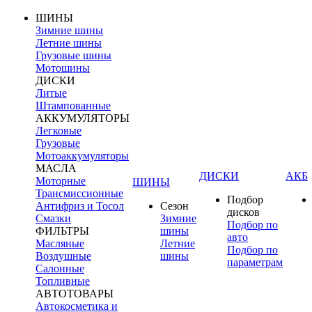
ШИНЫ
Зимние шины
Летние шины
Грузовые шины
Мотошины
ДИСКИ
Литые
Штампованные
АККУМУЛЯТОРЫ
Легковые
Грузовые
Мотоаккумуляторы
МАСЛА
ДИСКИ
АКБ
Моторные
ШИНЫ
Трансмиссионные
Подбор
Антифриз и Тосол
Сезон
дисков
Смазки
Зимние
Подбор по
ФИЛЬТРЫ
шины
авто
Масляные
Летние
Подбор по
Воздушные
шины
параметрам
Салонные
Топливные
АВТОТОВАРЫ
Автокосметика и