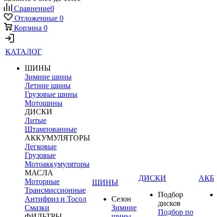
Сравнение
0
Отложенные
0
Корзина
0
КАТАЛОГ
ШИНЫ
Зимние шины
Летние шины
Грузовые шины
Мотошины
ДИСКИ
Литые
Штампованные
АККУМУЛЯТОРЫ
Легковые
Грузовые
Мотоаккумуляторы
МАСЛА
ДИСКИ
АКБ
Моторные
ШИНЫ
Трансмиссионные
Подбор
Антифриз и Тосол
Сезон
дисков
Смазки
Зимние
Подбор по
ФИЛЬТРЫ
шины