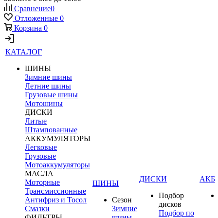
Сравнение
0
Отложенные
0
Корзина
0
КАТАЛОГ
ШИНЫ
Зимние шины
Летние шины
Грузовые шины
Мотошины
ДИСКИ
Литые
Штампованные
АККУМУЛЯТОРЫ
Легковые
Грузовые
Мотоаккумуляторы
МАСЛА
ДИСКИ
АКБ
Моторные
ШИНЫ
Трансмиссионные
Подбор
Антифриз и Тосол
Сезон
дисков
Смазки
Зимние
Подбор по
ФИЛЬТРЫ
шины