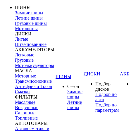
ШИНЫ
Зимние шины
Летние шины
Грузовые шины
Мотошины
ДИСКИ
Литые
Штампованные
АККУМУЛЯТОРЫ
Легковые
Грузовые
Мотоаккумуляторы
МАСЛА
ДИСКИ
АКБ
Моторные
ШИНЫ
Трансмиссионные
Подбор
Антифриз и Тосол
Сезон
дисков
Смазки
Зимние
Подбор по
ФИЛЬТРЫ
шины
авто
Масляные
Летние
Подбор по
Воздушные
шины
параметрам
Салонные
Топливные
АВТОТОВАРЫ
Автокосметика и