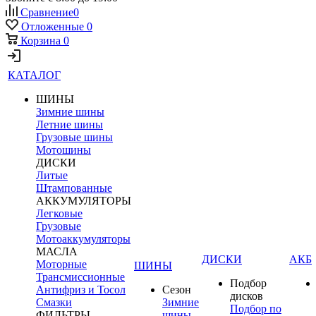
Сравнение
0
Отложенные
0
Корзина
0
КАТАЛОГ
ШИНЫ
Зимние шины
Летние шины
Грузовые шины
Мотошины
ДИСКИ
Литые
Штампованные
АККУМУЛЯТОРЫ
Легковые
Грузовые
Мотоаккумуляторы
МАСЛА
ДИСКИ
АКБ
Моторные
ШИНЫ
Трансмиссионные
Подбор
Антифриз и Тосол
Сезон
дисков
Смазки
Зимние
Подбор по
ФИЛЬТРЫ
шины