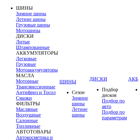
ШИНЫ
Зимние шины
Летние шины
Грузовые шины
Мотошины
ДИСКИ
Литые
Штампованные
АККУМУЛЯТОРЫ
Легковые
Грузовые
Мотоаккумуляторы
МАСЛА
ДИСКИ
АКБ
Моторные
ШИНЫ
Трансмиссионные
Подбор
Антифриз и Тосол
Сезон
дисков
Смазки
Зимние
Подбор по
ФИЛЬТРЫ
шины
авто
Масляные
Летние
Подбор по
Воздушные
шины
параметрам
Салонные
Топливные
АВТОТОВАРЫ
Автокосметика и