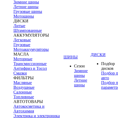
Зимние шины
Летние шины
Грузовые шины
Мотошины
ДИСКИ
Литые
Штампованные
АККУМУЛЯТОРЫ
Легковые
Грузовые
Мотоаккумуляторы
МАСЛА
ДИСКИ
ШИНЫ
Моторные
Трансмиссионные
Подбор
Сезон
Антифриз и Тосол
дисков
Зимние
Смазки
Подбор 
шины
ФИЛЬТРЫ
авто
Летние
Масляные
Подбор 
шины
Воздушные
параметр
Салонные
Топливные
АВТОТОВАРЫ
Автокосметика и
Автохимия
Электрика и электроника