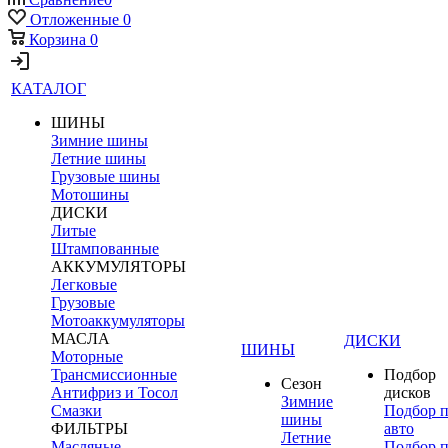
Отложенные
0
Корзина
0
КАТАЛОГ
ШИНЫ
Зимние шины
Летние шины
Грузовые шины
Мотошины
ДИСКИ
Литые
Штампованные
АККУМУЛЯТОРЫ
Легковые
Грузовые
Мотоаккумуляторы
МАСЛА
ДИСКИ
ШИНЫ
Моторные
Трансмиссионные
Подбор
Сезон
Антифриз и Тосол
дисков
Зимние
Смазки
Подбор 
шины
ФИЛЬТРЫ
авто
Летние
Масляные
Подбор 