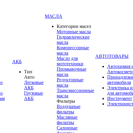
МАСЛА
Категории масел
Моторные масла
Гидравлические
масла
Компрессорные
масла
АВТОТОВАРЫ
Масло для
АКБ
мототехники
Автохимия 
Промывочные
Тип
Автокосмет
масла
Авто
Принадлежн
Редукторные
по
Легковые
автомобиля
масла
АКБ
Электрика и
Трансмиссионные
по
Грузовые
для автомоб
масла
ам
АКБ
Инструмент
Фильтры
Электроинс
Воздушные
фильтры
Масляные
фильтры
Салонные