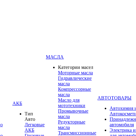
МАСЛА
Категории масел
Моторные масла
Гидравлические
масла
Компрессорные
масла
АВТОТОВАРЫ
Масло для
АКБ
мототехники
Автохимия 
Промывочные
Тип
Автокосмет
масла
Авто
Принадлежн
Редукторные
по
Легковые
автомобиля
масла
АКБ
Электрика и
Трансмиссионные
по
Грузовые
для автомоб