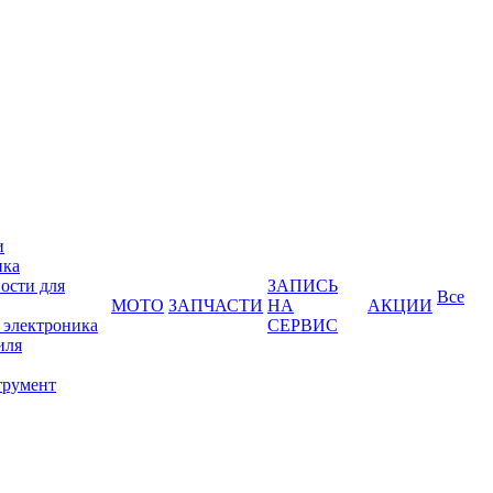
и
ика
ости для
ЗАПИСЬ
Все
МОТО
ЗАПЧАСТИ
НА
АКЦИИ
 электроника
СЕРВИС
иля
трумент