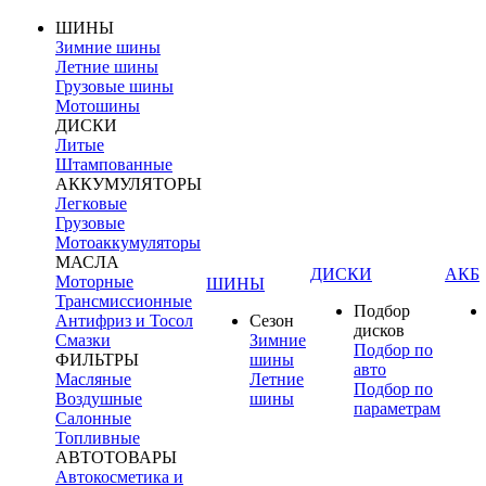
ШИНЫ
Зимние шины
Летние шины
Грузовые шины
Мотошины
ДИСКИ
Литые
Штампованные
АККУМУЛЯТОРЫ
Легковые
Грузовые
Мотоаккумуляторы
МАСЛА
ДИСКИ
АКБ
Моторные
ШИНЫ
Трансмиссионные
Подбор
Антифриз и Тосол
Сезон
дисков
Смазки
Зимние
Подбор по
ФИЛЬТРЫ
шины
авто
Масляные
Летние
Подбор по
Воздушные
шины
параметрам
Салонные
Топливные
АВТОТОВАРЫ
Автокосметика и