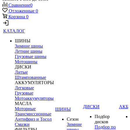
Сравнение
0
Отложенные
0
Корзина
0
КАТАЛОГ
ШИНЫ
Зимние шины
Летние шины
Грузовые шины
Мотошины
ДИСКИ
Литые
Штампованные
АККУМУЛЯТОРЫ
Легковые
Грузовые
Мотоаккумуляторы
МАСЛА
ДИСКИ
АКБ
Моторные
ШИНЫ
Трансмиссионные
Подбор
Антифриз и Тосол
Сезон
дисков
Смазки
Зимние
Подбор по
ФИЛЬТРЫ
шины