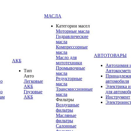
МАСЛА
Категории масел
Моторные масла
Гидравлические
масла
Компрессорные
масла
АВТОТОВАРЫ
Масло для
АКБ
мототехники
Автохимия 
Промывочные
Тип
Автокосмет
масла
Авто
Принадлежн
Редукторные
по
Легковые
автомобиля
масла
АКБ
Электрика и
Трансмиссионные
по
Грузовые
для автомоб
масла
ам
АКБ
Инструмент
Фильтры
Электроинс
Воздушные
фильтры
Масляные
фильтры
Салонные