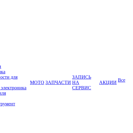
и
ика
ости для
ЗАПИСЬ
Все
МОТО
ЗАПЧАСТИ
НА
АКЦИИ
 электроника
СЕРВИС
иля
трумент