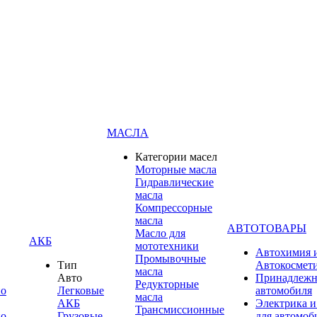
МАСЛА
Категории масел
Моторные масла
Гидравлические
масла
Компрессорные
масла
АВТОТОВАРЫ
Масло для
АКБ
мототехники
Автохимия 
Промывочные
Тип
Автокосмет
масла
Авто
Принадлежн
Редукторные
по
Легковые
автомобиля
масла
АКБ
Электрика и
Трансмиссионные
по
Грузовые
для автомоб