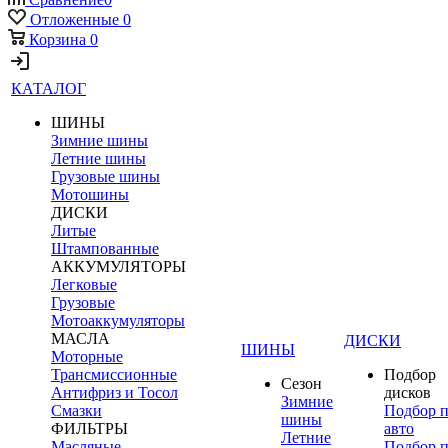
Отложенные
0
Корзина
0
КАТАЛОГ
ШИНЫ
Зимние шины
Летние шины
Грузовые шины
Мотошины
ДИСКИ
Литые
Штампованные
АККУМУЛЯТОРЫ
Легковые
Грузовые
Мотоаккумуляторы
МАСЛА
ДИСКИ
ШИНЫ
Моторные
Трансмиссионные
Подбор
Сезон
Антифриз и Тосол
дисков
Зимние
Смазки
Подбор 
шины
ФИЛЬТРЫ
авто
Летние
Масляные
Подбор 