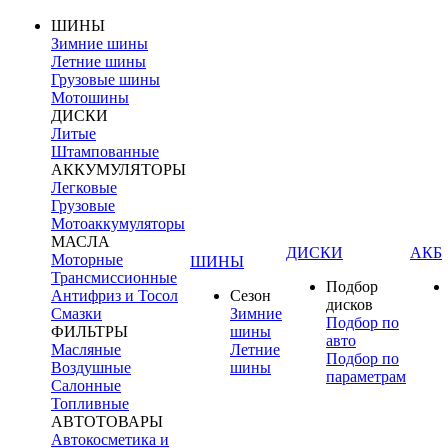
ШИНЫ
Зимние шины
Летние шины
Грузовые шины
Мотошины
ДИСКИ
Литые
Штампованные
АККУМУЛЯТОРЫ
Легковые
Грузовые
Мотоаккумуляторы
МАСЛА
ДИСКИ
АКБ
Моторные
ШИНЫ
Трансмиссионные
Подбор
Антифриз и Тосол
Сезон
дисков
Смазки
Зимние
Подбор по
ФИЛЬТРЫ
шины
авто
Масляные
Летние
Подбор по
Воздушные
шины
параметрам
Салонные
Топливные
АВТОТОВАРЫ
Автокосметика и