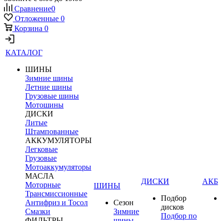
Сравнение
0
Отложенные
0
Корзина
0
КАТАЛОГ
ШИНЫ
Зимние шины
Летние шины
Грузовые шины
Мотошины
ДИСКИ
Литые
Штампованные
АККУМУЛЯТОРЫ
Легковые
Грузовые
Мотоаккумуляторы
МАСЛА
ДИСКИ
АКБ
Моторные
ШИНЫ
Трансмиссионные
Подбор
Антифриз и Тосол
Сезон
дисков
Смазки
Зимние
Подбор по
ФИЛЬТРЫ
шины